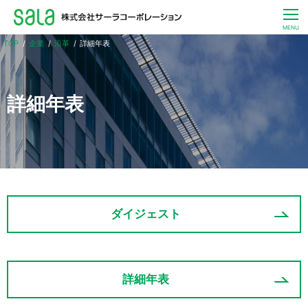
CLOSE
MENU
企業
沿革
詳細年表
お客さま一人ひとりへ
暮らしとエネルギーのサービス
詳細年表
サステナビリティ
ニュース
IR
ダイジェスト
企業
採用
詳細年表
JP / EN
お問い合わせ