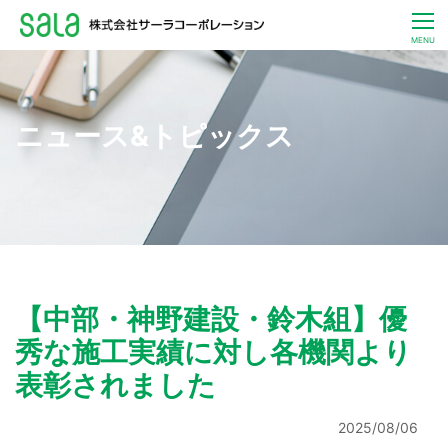
CLOSE
MENU
お客さま一人ひとりへ
暮らしとエネルギーのサービス
サステナビリティ
ニュース
IR
【中部・神野建設・鈴木組】優
企業
秀な施工実績に対し各機関より
採用
表彰されました
JP / EN
お問い合わせ
2025/08/06