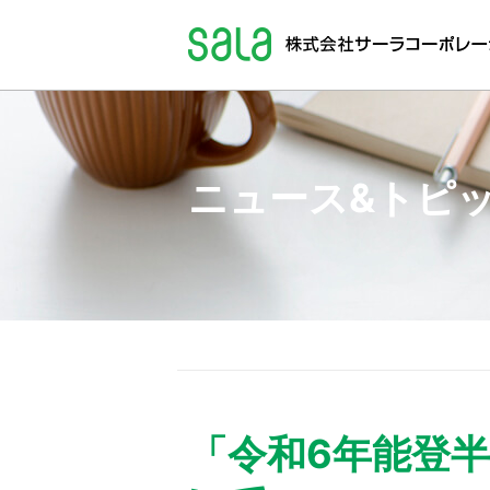
お客さま一人ひとりへ
暮らしとエネルギーのサー
サステナビリティ
ニュース
IR
企業
採用
エネルギー＆ソリューションズ
環境（Environment）
トップメッセージ
ご挨拶
新卒採用
理念
インターンシップ
会社概要
中期経営計画
社会（Social）
沿革
エンジ
キャリ
コ
その他
ディスクロージャーポリシー
電子公告
「令和6年能登