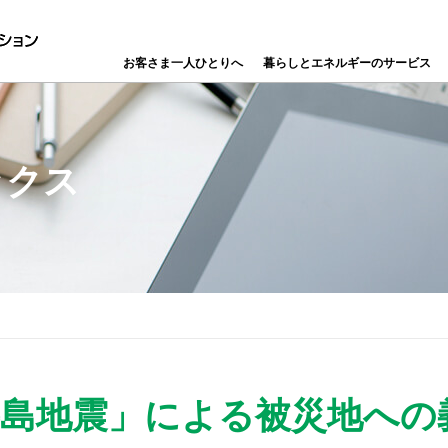
お客さま一人ひとりへ
暮らしとエネルギーのサービス
ビス
ニアリング＆メンテナンス
ア採用
ーポレート・ガバナンス
グループ企業
ガバナンス（Governance）
障がい者採用
早わかりサーラグループ
財務・業績
退職者のカムバック制度
ハウジング
ESGデータ集
IRライブラリ
カーライフサポート
株式情報
IRよくあるご質問
免責事項
半島地震」による被災地への