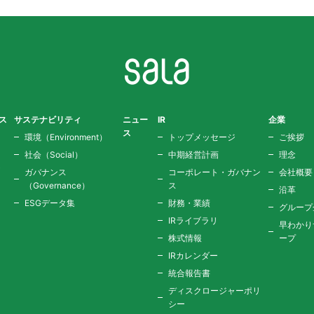
ス
サステナビリティ
ニュー
IR
企業
ス
ョ
環境（Environment）
トップメッセージ
ご挨拶
社会（Social）
中期経営計画
理念
テ
ガバナンス
コーポレート・ガバナン
会社概要
（Governance）
ス
沿革
ESGデータ集
財務・業績
グループ
IRライブラリ
早わかり
株式情報
ープ
IRカレンダー
統合報告書
ディスクロージャーポリ
シー