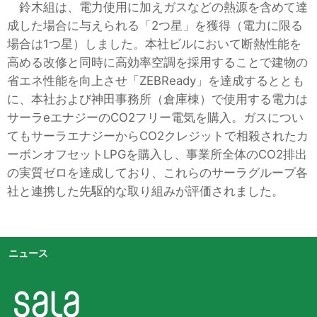
鈴木組は、電力使用に加えガスなどの熱源を含めて達
成した場合に与えられる「2つ星」を獲得（電力に限る
場合は1つ星）しました。本社ビルにおいて断熱性能を
高める改修と同時に高効率空調を採用することで建物の
省エネ性能を向上させ「ZEBReady」を達成するととも
に、本社および神田事務所（倉庫棟）で使用する電力は
サーラeエナジーのCO2フリー電気を購入。ガスについ
てもサーラエナジーからCO2クレジットで相殺されたカ
ーボンオフセットLPGを購入し、事業所全体のCO2排出
の実質ゼロを達成しており、これらのサーラグループ各
社と連携した先駆的な取り組みが評価されました。
ニュース