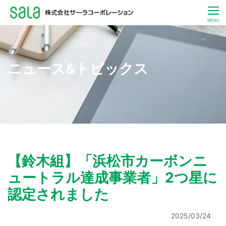
CLOSE
MENU
お客さま一人ひとりへ
暮らしとエネルギーのサービス
サステナビリティ
ニュース
IR
【鈴木組】「浜松市カーボンニ
企業
ュートラル達成事業者」2つ星に
採用
認定されました
JP / EN
お問い合わせ
2025/03/24